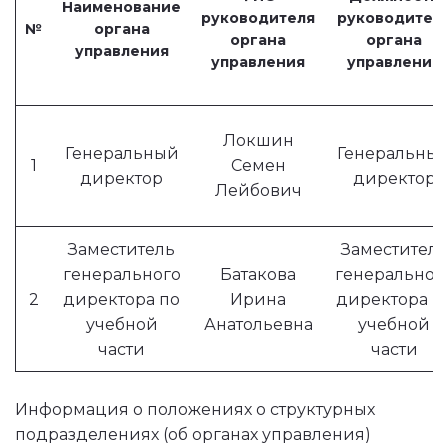
Наименование
руководителя
руководител
№
органа
органа
органа
управления
управления
управления
Локшин
Генеральный
Генеральны
1
Семен
директор
директор
Лейбович
Заместитель
Заместитель
генерального
Батакова
генеральног
2
директора по
Ирина
директора п
учебной
Анатольевна
учебной
части
части
Информация о положениях о структурных 
подразделениях (об органах управления) 